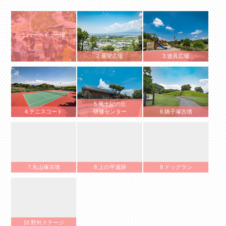
1.バーベキュー場
2.展望広場
3.遊具広場
5.風土記の丘
4.テニスコート
研修センター
6.銚子塚古墳
7.丸山塚古墳
8.上の平遺跡
9.ドッグラン
10.野外ステージ