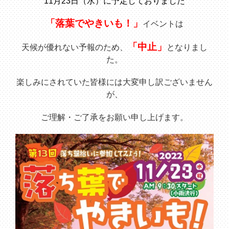
11月23日（水）に予定しておりました
「落葉でやきいも！」
イベントは
「
中
止」
天候が優れない予報のため、
と
なりまし
た。
楽しみにされていた皆様には大変申し訳ございません
が、
ご理解・ご了承をお願い申し上げます。