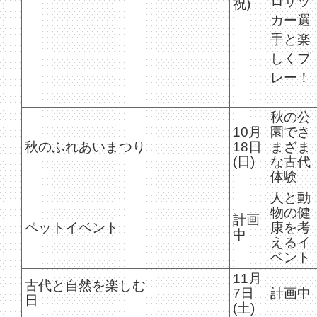
ロサッ
祝)
カー選
手と楽
しくプ
レー！
秋の公
10月
園でさ
秋のふれあいまつり
18日
まざま
(日)
な古代
体験
人と動
物の健
計画
ペットイベント
康を考
中
えるイ
ベント
11月
古代と自然を楽しむ
7日
計画中
日
(土)