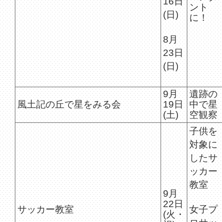
16日
ント
(日)
に！
8月
23日
(日)
9月
遺跡の
風土記の丘で星をみる会
19日
中で星
(土)
空観察
子供を
対象に
したサ
ッカー
教室
9月
22日
サッカー教室
女子プ
(火・