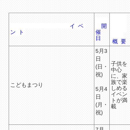
イ ベ
開
ン ト
催
日
概 要
5月3
日
子供を
(日・
中心
祝)
に、家
族で楽
こどもまつり
しめる
5月4
イベン
日
トが満
(月・
載
祝)
7月