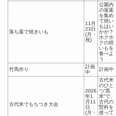
公園内
の落葉
を集め
て焼い
11月
もはい
23日
落ち葉で焼きいも
かが？
(月・
ホクホ
祝)
クの焼
いもを
食べよ
う
計画
竹馬作り
計画中
中
古代米
のひと
2026
つ”黒
年1
米”で、
月11
古代の
古代米でもちつき大会
日
竪杵を
(月・
使って