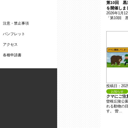
第10回 
を開催しま
2026年1
「第10回 
注意・禁止事項
パンフレット
アクセス
各種申請書
投稿日：202
お知らせ
クマにご注
曽根丘陵公
れる動物の
す。 曽…