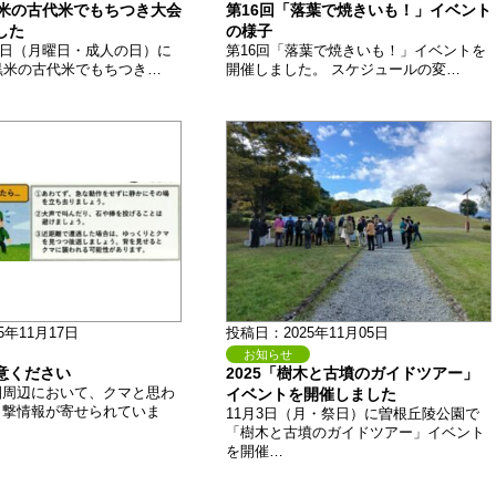
黒米の古代米でもちつき大会
第16回「落葉で焼きいも！」イベント
した
の様子
月12日（月曜日・成人の日）に
第16回「落葉で焼きいも！」イベントを
黒米の古代米でもちつき…
開催しました。 スケジュールの変…
5年11月17日
投稿日：2025年11月05日
お知らせ
意ください
2025「樹木と古墳のガイドツアー」
園周辺において、クマと思わ
イベントを開催しました
目撃情報が寄せられていま
11月3日（月・祭日）に曽根丘陵公園で
「樹木と古墳のガイドツアー」イベント
を開催…